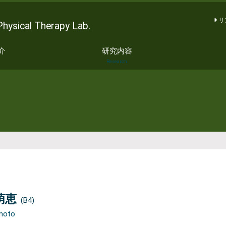
リ
al Therapy Lab.
介
研究内容
Research
萌恵
(B4)
moto