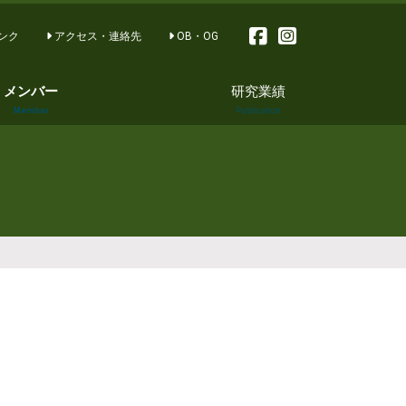
ンク
アクセス・連絡先
OB・OG
メンバー
研究業績
Member
Publication
論文 Publication
著書 Books
講演とシンポジウ
ム Special
Lectures and
Symposium
学会発表
Congress
報道・その他
Other work