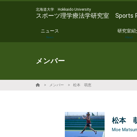
北海道大学 Hokkaido University
スポーツ理学療法学研究室 Sports Physic
ニュース
研究室紹
News
About
メンバー
メンバー
松本 萌恵
松本 
Moe Matsu