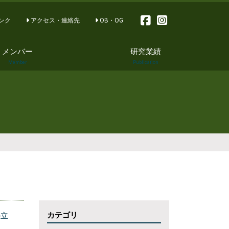
ンク
アクセス・連絡先
OB・OG
メンバー
研究業績
Member
Publication
論文 Publication
著書 Books
講演とシンポジウ
ム Special
Lectures and
Symposium
学会発表
Congress
報道・その他
Other work
カテゴリ
の立