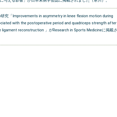
に与える影響」が日本未病学会誌に掲載されました（寒川）。
mprovements in asymmetry in knee flexion motion during
ociated with the postoperative period and quadriceps strength after
ate ligament reconstruction 」がResearch in Sports Medicineに掲