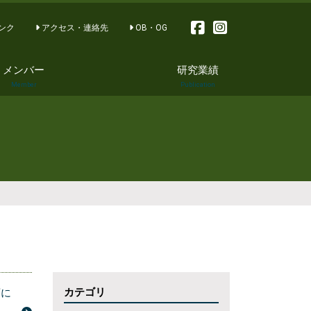
ンク
アクセス・連絡先
OB・OG
メンバー
研究業績
Member
Publication
論文 Publication
著書 Books
講演とシンポジウ
ム Special
Lectures and
Symposium
学会発表
Congress
報道・その他
Other work
カテゴリ
画に