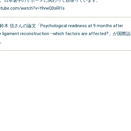
。日本選手のサポートに関わって頑張っています。
outube.com/watch?v=t9vwQ0sRl1s
さんの論文「Psychological readiness at 9 months after
ate ligament reconstruction –which factors are affected?」が国際
。